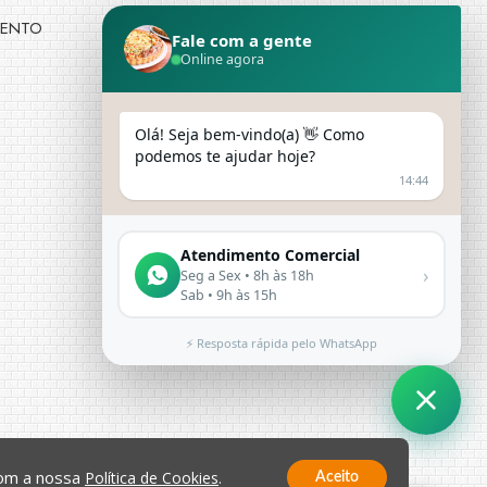
MENTO
COMPRE COM SEGURANÇA
Fale com a gente
Online agora
Olá! Seja bem-vindo(a) 👋 Como
podemos te ajudar hoje?
14:44
Atendimento Comercial
›
Seg a Sex • 8h às 18h
Sab • 9h às 15h
⚡ Resposta rápida pelo WhatsApp
com a nossa
Política de Cookies
.
Aceito