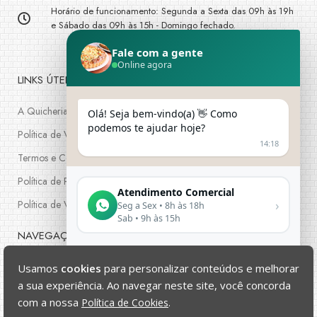
Horário de funcionamento: Segunda a Sexta das 09h às 19h
e Sábado das 09h às 15h - Domingo fechado.
Fale com a gente
Online agora
LINKS ÚTEIS
A Quicheria
Olá! Seja bem-vindo(a) 👋 Como
podemos te ajudar hoje?
Política de Venda
14:18
Termos e Condições
Política de Privacidade
Atendimento Comercial
›
Política de Venda
Seg a Sex • 8h às 18h
Sab • 9h às 15h
NAVEGAÇÃO
⚡ Resposta rápida pelo WhatsApp
Minha conta
Usamos
cookies
para personalizar conteúdos e melhorar
a sua experiência. Ao navegar neste site, você concorda
Meus Pedidos
com a nossa
Política de Cookies
.