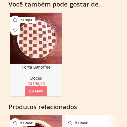
Você também pode gostar de…
SEM ESTOQUE
Torta Banoffee
Doces
R$
196,00
LER MAIS
Produtos relacionados
SEM ESTOQUE
SEM ESTOQUE
SE