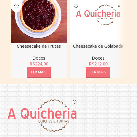
Cheesecake de Frutas
Cheesecake de Goiabada
M
Vermelhas
Doces
Doces
R$
212,00
R$
224,00
LER MAIS
LER MAIS